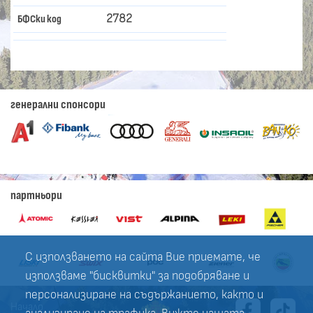
2782
БФСки код
генерални спонсори
партньори
С използването на сайта Вие приемате, че
използваме "бисквитки" за подобряване и
персонализиране на съдържанието, както и
Начало