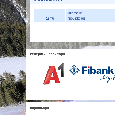
Място на
Дати
провеждане
генерални спонсори
партньори