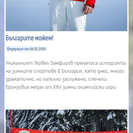
Българите можем!
Федерация ски
08.02.2026
Уникалният Тервел Замфиров пренаписа историята
на зимните спортове в България, като днес, много
драматично, но напълно заслужено, спечели
бронзовия медал от XXV зимни олимпийски игри.