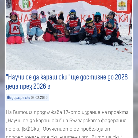
"Научи се да караш ски" ще достигне до 2028
деца през 2026 г
Федерация ски
02.02.2026
На Витоша продължава 17-ото издание на проекта
„Научи се да караш ски“ на Българската федерация
по ски (БФСки). Обучението се провежда от
професионалните ски учители от „Витоша ски“.