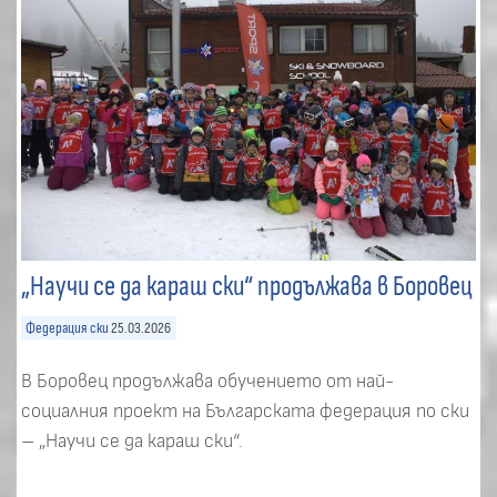
„Научи се да караш ски“ продължава в Боровец
Федерация ски
25.03.2026
В Боровец продължава обучението от най-
социалния проект на Българската федерация по ски
– „Научи се да караш ски“.