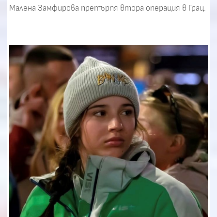
Малена Замфирова претърпя втора операция в Грац.