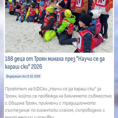
188 деца от Троян минаха през "Научи се да
караш ски" 2026
Федерация ски
13.02.2026
Проектът на БФСки „Научи се да караш ски“ за
Троян, който се провежда на Беклемето съвместно
с Община Троян, приключи с традиционното
състезание по гигантски слалом, съпроводено с
много емоции и усмивки.