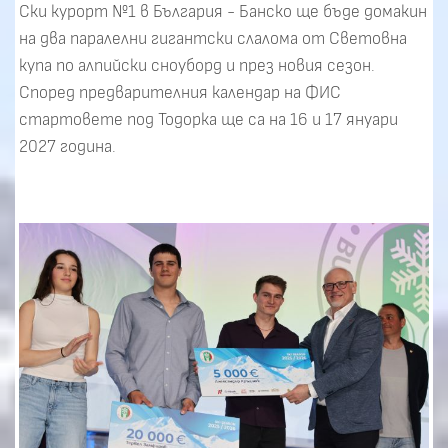
Ски курорт №1 в България - Банско ще бъде домакин
на два паралелни гигантски слалома от Световна
купа по алпийски сноуборд и през новия сезон.
Според предварителния календар на ФИС
стартовете под Тодорка ще са на 16 и 17 януари
2027 година.