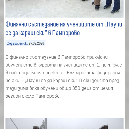
Финално състезание на учениците от „Научи
се да караш ски“ в Пампорово
Федерация ски
27.03.2026
С финално състезание в Пампорово приключи
обучението в курорта на учениците от 1. до 4. клас
в най-социалния проект на Българската федерация
по ски – „Научи се да караш ски“. В ски зоната през
тази зима бяха обучени общо 350 деца от целия
регион около Пампорово.