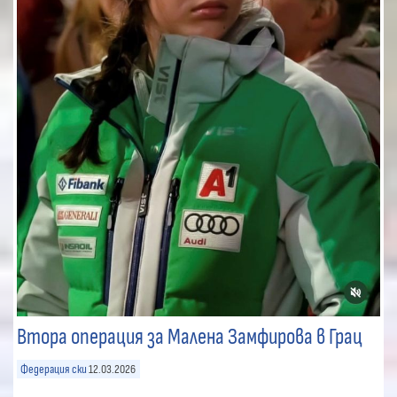
Втора операция за Малена Замфирова в Грац
Федерация ски
12.03.2026