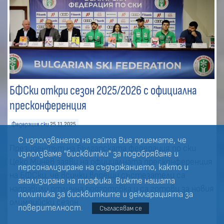
БФСки откри сезон 2025/2026 с официална
пресконференция
Федерация ски
25.11.2025
С използването на сайта Вие приемате, че
Президентът на Българската федерация по ски
използваме "бисквитки" за подобряване и
Цеко Минев заяви на официалната пресконференция
персонализиране на съдържанието, както и
на БФСки, че всички водещи състезатели са
анализиране на трафика. Вижте нашата
направили отлична подготовка и са готови за новия
политика за
бисквитките
и
декларацията за
олимпийски сезон.
поверителност
.
Съгласявам се