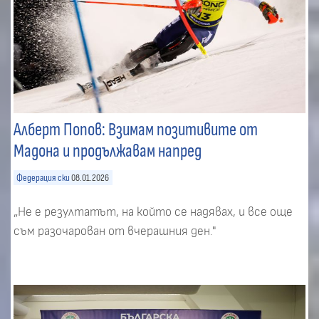
Алберт Попов: Взимам позитивите от
Мадона и продължавам напред
Федерация ски
08.01.2026
„Не е резултатът, на който се надявах, и все още
съм разочарован от вчерашния ден."