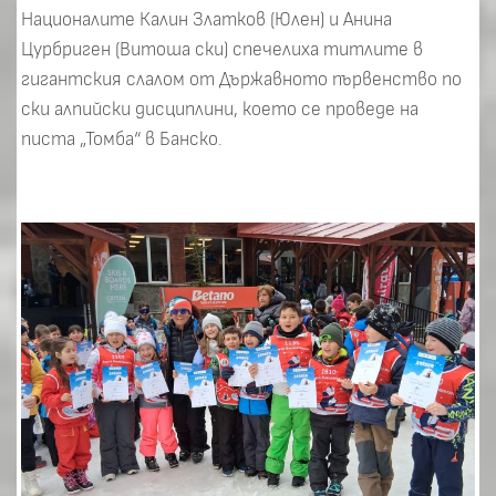
Националите Калин Златков (Юлен) и Анина
Цурбриген (Витоша ски) спечелиха титлите в
гигантския слалом от Държавното първенство по
ски алпийски дисциплини, което се проведе на
писта „Томба“ в Банско.