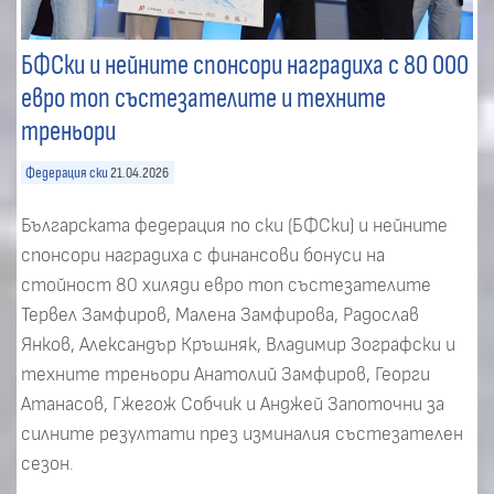
БФСки и нейните спонсори наградиха с 80 000
евро топ състезателите и техните
треньори
Федерация ски
21.04.2026
Българската федерация по ски (БФСки) и нейните
спонсори наградиха с финансови бонуси на
стойност 80 хиляди евро топ състезателите
Тервел Замфиров, Малена Замфирова, Радослав
Янков, Александър Кръшняк, Владимир Зографски и
техните треньори Анатолий Замфиров, Георги
Атанасов, Гжегож Собчик и Анджей Запоточни за
силните резултати през изминалия състезателен
сезон.