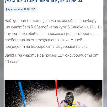
участва в Световната купа в Банско
Федерация ски
12.01.2026
Най-добрите състезатели по алпийски сноуборд
ще участват в Световната купа в Банско на 17 и 18
януари. Това обяви на специална пресконференция,
посветена на състезанието, Цеко Минев –
президент на Българската федерация по ски.
Заявки за участие са подали 127 сноубордисти от
20 нации.