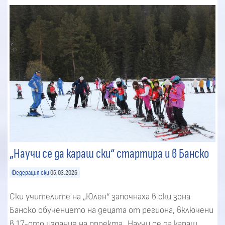
„Научи се да караш ски“ стартира и в Банско
Федерация ски
05.03.2026
Ски учителите на „Юлен“ започнаха в ски зона
Банско обучението на децата от региона, включени
в 17-ото издание на проекта „Научи се да караш