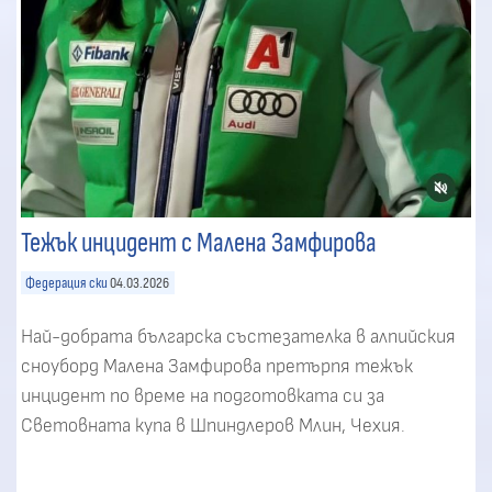
Тежък инцидент с Малена Замфирова
Федерация ски
04.03.2026
Най-добрата българска състезателка в алпийския
сноуборд Малена Замфирова претърпя тежък
инцидент по време на подготовката си за
Световната купа в Шпиндлеров Млин, Чехия.