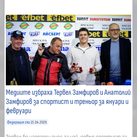
Медиите избраха Тервел Замфиров и Анатолий
Замфиров за спортист и треньор за януари и
февруари
Федерация ски
15.04.2026
Тервел бе награден днес за най-добър спортист за