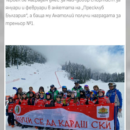
януари и февруари в анкетата на „Пресклуб
България“, а баща му Анатолий получи наградата за
треньор №1.