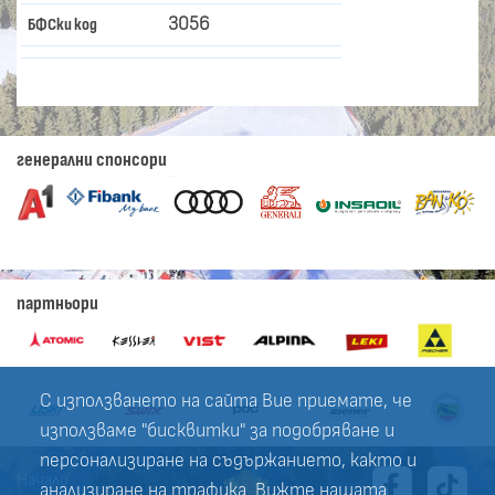
3056
БФСки код
генерални спонсори
партньори
С използването на сайта Вие приемате, че
използваме "бисквитки" за подобряване и
персонализиране на съдържанието, както и
Начало
анализиране на трафика. Вижте нашата