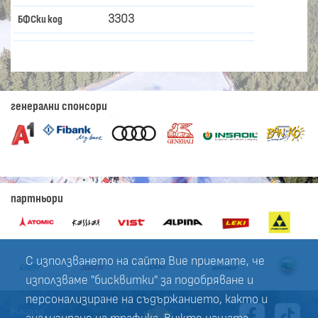
3303
БФСки код
генерални спонсори
партньори
С използването на сайта Вие приемате, че
използваме "бисквитки" за подобряване и
персонализиране на съдържанието, както и
Начало