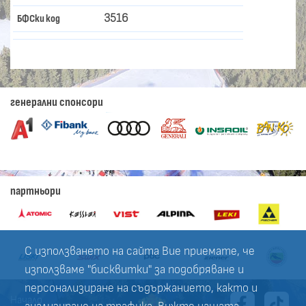
3516
БФСки код
генерални спонсори
партньори
С използването на сайта Вие приемате, че
използваме "бисквитки" за подобряване и
персонализиране на съдържанието, както и
Начало