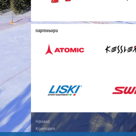
партньори
Начало
Контакт
FIS.COM