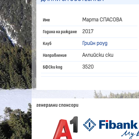
Марта СПАСОВА
Име
2017
Година на раждане
Грийн роуд
Клуб
Алпийски ски
Направление
3520
БФСки код
генерални спонсори