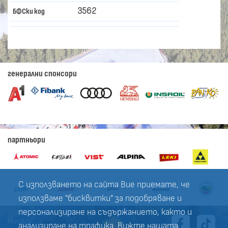
3562
БФСки код
генерални спонсори
партньори
С използването на сайта Вие приемате, че
използваме "бисквитки" за подобряване и
персонализиране на съдържанието, както и
Начало
анализиране на трафика. Вижте нашата