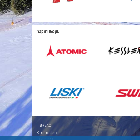
партньори
Начало
Контакт
FIS.COM