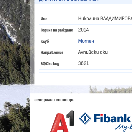
Николина ВЛАДИМИРОВ
Име
2014
Година на раждане
Мотен
Клуб
Алпийски ски
Направление
3621
БФСки код
генерални спонсори