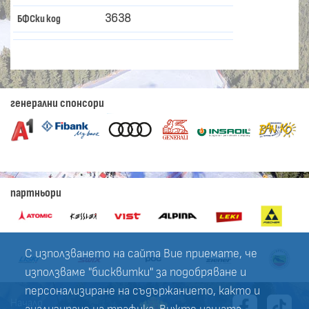
3638
БФСки код
генерални спонсори
партньори
С използването на сайта Вие приемате, че
използваме "бисквитки" за подобряване и
персонализиране на съдържанието, както и
Начало