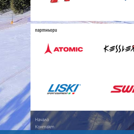
партньори
Начало
Контакт
FIS.COM