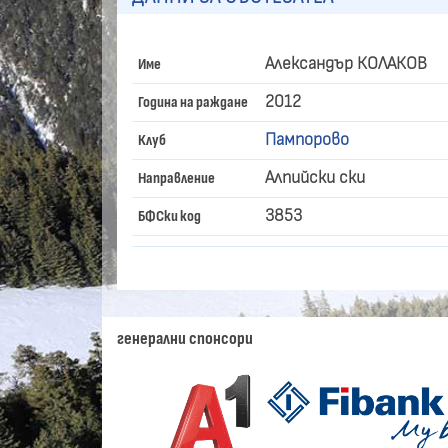
Александър КОЛАКОВ
Име
2012
Година на раждане
Пампорово
Клуб
Алпийски ски
Направление
3853
БФСки код
генерални спонсори