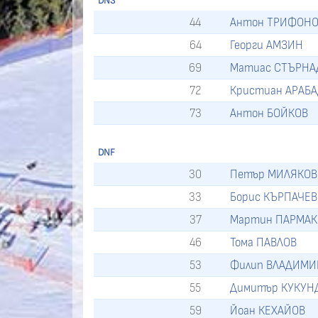
DNS
44
Антон ТРИФОН
64
Георги АМЗИН
69
Матиас СТЪРНА
72
Кристиан АРАБ
73
Антон БОЙКОВ
DNF
30
Петър МИЛЯКОВ
33
Борис КЪРПАЧЕВ
37
Мартин ПАРМАК
46
Тома ПАВЛОВ
53
Филип ВЛАДИМИ
55
Димитър КУКУН
59
Йоан КЕХАЙОВ