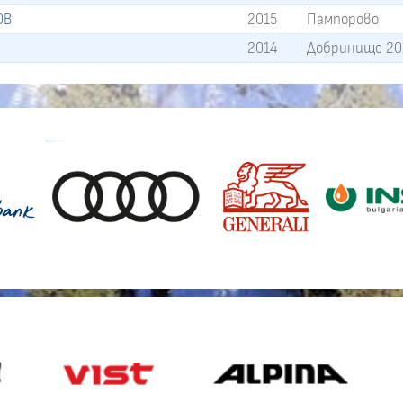
ОВ
2015
Пампорово
2014
Добринище 20