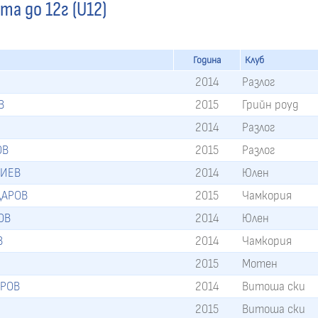
та до 12г (U12)
Година
Клуб
2014
Разлог
В
2015
Грийн роуд
2014
Разлог
ОВ
2015
Разлог
ЖИЕВ
2014
Юлен
ДАРОВ
2015
Чамкория
ОВ
2014
Юлен
В
2014
Чамкория
2015
Мотен
ИРОВ
2014
Витоша ски
2015
Витоша ски