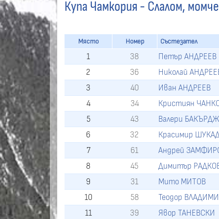
Купа Чамкория - Слалом, момче
Място
Номер
Състезател
1
38
Петър АНДРЕЕВ
2
36
Николай АНДРЕЕ
3
40
Иван АНДРЕЕВ
4
34
Кристиян ЧАНК
5
43
Валери БАКЪРД
6
32
Красимир ШУКА
7
61
Андрей ЗАМФИР
8
45
Димитър РАДКО
9
31
Мито МИТОВ
10
58
Теодор ВЛАДИМ
11
39
Явор ТАНЕВСКИ