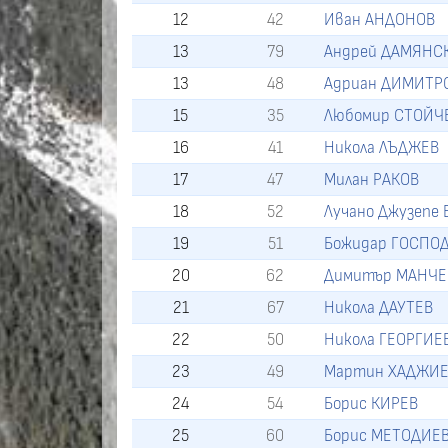
12
42
Иван АНДОНОВ
13
79
Андрей ДАМЯНС
13
48
Адриан ДИМИТР
15
35
Любомир СТОЙЧ
16
41
Никола ЛЪДЖЕВ
17
47
Милан РАКОВ
18
52
Лучано Джузепе
19
51
Божидар ГОСПО
20
62
Димитър МАНЧЕ
21
67
Никола ДАУТЕВ
22
50
Никола ГЕОРГИЕ
23
49
Мартин ХАДЖИ
24
54
Борис КИРЕВ
25
60
Борис МЕТОДИЕ