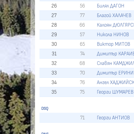
26
56
Билял ДАГОН
27
77
Благой ХАЛАЧЕВ
28
66
Калоян ДЮЛГЯР
29
57
Никола НИНОВ
30
65
Виктор МИТОВ
31
74
Димитър КАРАИ
32
68
Славян КАМДЖИ
33
70
Димитър ЕРИН
34
76
Ангел ХАДЖИЙС
35
75
Георги ШУМАРЕВ
DSQ
71
Георги АНТИОВ