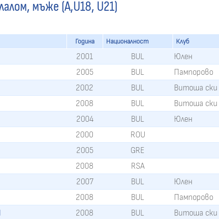
алом, мъже (A,U18, U21)
Година
Националност
Клуб
2001
BUL
Юлен
2005
BUL
Пампорово
2002
BUL
Витоша ски
2008
BUL
Витоша ски
2004
BUL
Юлен
2000
ROU
2005
GRE
2008
RSA
2007
BUL
Юлен
2008
BUL
Пампорово
I
2008
BUL
Витоша ски