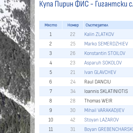
Купа Пирин ФИС - Гигантски сл
Място
Номер
Състезател
1
22
Kalin ZLATKOV
2
25
Marko SEMERDZHIEV
3
26
Konstantin STOILOV
4
23
Asparuh SOKOLOV
5
21
Ivan GLAVCHEV
6
24
Raul DANCIU
7
34
Ioannis SKLATINIOTIS
8
28
Thomas WEIR
9
30
Mihail VARAKADJIEV
10
42
Stoyan LAZAROV
11
31
Boyan GREBENCHARSK