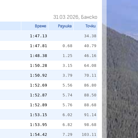
31.03.2026, Банско
Време
Разлика
Точки
1:47.13
34.38
1:47.81
0.68
40.79
1:48.38
1.25
46.16
1:50.28
3.15
64.08
1:50.92
3.79
70.11
1:52.69
5.56
86.80
1:52.87
5.74
88.50
1:52.89
5.76
88.68
1:53.15
6.02
91.14
1:53.95
6.82
98.68
1:54.42
7.29
103.11