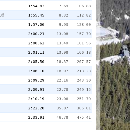
1:54.82
7.69
106.88
ов
1:55.45
8.32
112.82
1:57.06
9.93
128.00
2:00.21
13.08
157.70
2:00.62
13.49
161.56
2:01.11
13.98
166.18
2:05.50
18.37
207.57
2:06.10
18.97
213.23
2:09.29
22.16
243.30
2:09.91
22.78
249.15
2:10.19
23.06
251.79
2:22.20
35.07
365.01
2:33.91
46.78
475.41