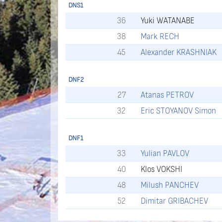
DNS1
36
Yuki WATANABE
38
Mark RECH
45
Alexander KRASHNIAK
DNF2
27
Atanas PETROV
32
Eric STOYANOV Simon
DNF1
33
Yulian PAVLOV
40
Klos VOKSHI
48
Milush PANCHEV
52
Dimitar GRIBACHEV