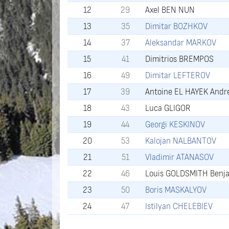
12
29
Axel BEN NUN
13
35
Dimitar BOZHKOV
14
37
Aleksandar MARKOV
15
41
Dimitrios BREMPOS
16
49
Dimitar LEFTEROV
17
39
Antoine EL HAYEK Andre
18
43
Luca GLIGOR
19
44
Georgi KESKINOV
20
53
Kalojan NALBANTOV
21
51
Vladimir ATANASOV
22
46
Louis GOLDSMITH Benj
23
50
Boris MASKALYOV
24
47
Istilyan CHELEBIEV