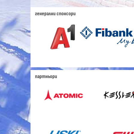
генерални спонсори
партньори