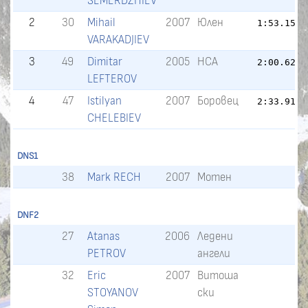
SEMERDZHIEV
2
30
Mihail
2007
Юлен
1:53.15
VARAKADJIEV
3
49
Dimitar
2005
НСА
2:00.62
LEFTEROV
4
47
Istilyan
2007
Боровец
2:33.91
CHELEBIEV
DNS1
38
Mark RECH
2007
Мотен
DNF2
27
Atanas
2006
Ледени
PETROV
ангели
32
Eric
2007
Витоша
STOYANOV
ски