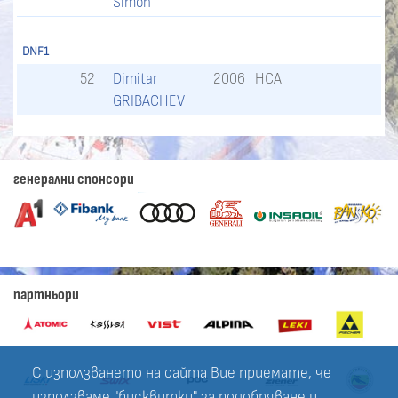
Simon
DNF1
52
Dimitar
2006
НСА
GRIBACHEV
генерални спонсори
партньори
С използването на сайта Вие приемате, че
използваме "бисквитки" за подобряване и