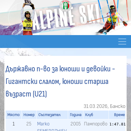
Държавно п-во за юноши и девойки -
Гигантски слалом, юноши старша
възраст (U21)
31.03.2026, Банско
Място
Номер
Състезател
Година
Клуб
Време
Р
1
25
Marko
2005
Пампорово
1:47.81