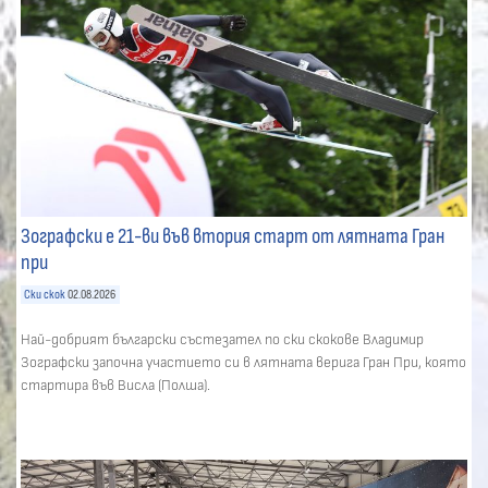
Зографски е 21-ви във втория старт от лятната Гран
при
Ски скок
02.08.2026
Най-добрият български състезател по ски скокове Владимир
Зографски започна участието си в лятната верига Гран При, която
стартира във Висла (Полша).