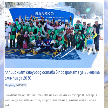
Алпийският сноуборд остава в програмата за Зимната
олимпиада 2030
Сноуборд
07.07.2026
Очакваната от всички фенове на алпийския сноуборд в България
новина за запазването му в програмата на зимната олимпиада е
факт.