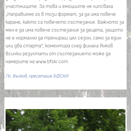
участниците. За това и емоциите не липсваха.
„Направихме го в този формат, за да има повече
каране, както са повечето състезания. Важното за
мен е да има повече състезания за децата, защото
не е нормално да тренираш цял сезон, само за един
или два старта“, коментира след финала Янков.
Всички резултати от състезанието може да
намерите на www.bfski.com.
Пл. Вълков, пресаташе БФСКИ