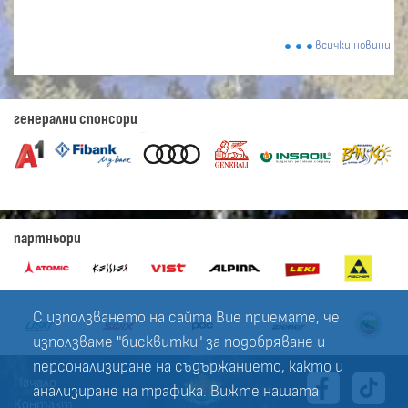
всички новини
генерални спонсори
партньори
С използването на сайта Вие приемате, че
използваме "бисквитки" за подобряване и
персонализиране на съдържанието, както и
Начало
анализиране на трафика. Вижте нашата
Контакт