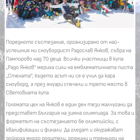
Поредното състезание, организирано от най-
успешния ни сноубордист Радослав Янков, събра на
Пампорово над 70 деца. Всички участници в купа
„Радо Янков“ мериха сили на емблематичната писта
„Стената“, където асът ни се е учил да кара
сноуборд, а през януари спечели и трето място в
Световната купа.
Голямата цел на Янков е един ден тези малчугани да
представят България на зимна олимпиада. За това и
форматът на състезанието бе олимпийски, с
квалификации и финали. Да гледат и окуражават
дойдоха много родители, роднини и треньори на