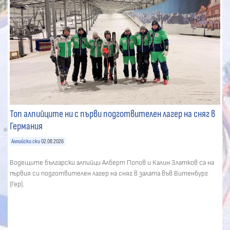
Топ алпийците ни с първи подготвителен лагер на сняг в
Германия
Алпийски ски
02.08.2026
Водещите български алпийци Алберт Попов и Калин Златков са на
първия си подготвителен лагер на сняг в залата във Витенбург
(Гер).