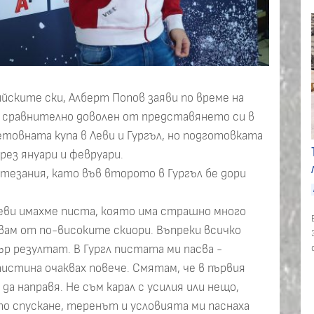
ските ски, Алберт Попов заяви по време на
е сравнително доволен от представянето си в
етовната купа в Леви и Гургъл, но подготовката
рез януари и февруари.
стезания, като във второто в Гургъл бе дори
Леви имахме писта, която има страшно много
вам от по-високите скиори. Въпреки всичко
ър резултат. В Гургл пистата ми пасва -
аистина очаквах повече. Смятам, че в първия
да направя. Не съм карал с усилия или нещо,
то спускане, теренът и условията ми паснаха