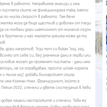
време в равното. Направихме анализи и има
т пистата ските не функционираха така, както
а по-ниска скорост в равното. Там вече
сметка мога да бъда щастлив и доволен от тези
 да се похвали дори шампионът от миналия сезон
а е брутална и най-малката грешка може да ти
пов.
, дори напротив. Този път си виках "газ, газ,
всичко от себе си, без значение дали е първи или
условия могат да променят пистата - дали има
актори, не се оправдавам, просто искам хората
м с пълна газ", добави българският скиор.
то има Клеман Ноел. Французинът, който е
Пекин 2022, спечели и двете състезания в Леви
й-добре нацели настройките и спечели. Това му
уснато във втория старт. Освен това той кара