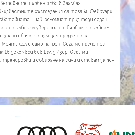
 световното първенство в Заалбах.
ай-известните състезания са тогава. Февруари
 световното - най-големият приз този сезон.
се още събирам увереност и вярвам, че съвсем
е значи обаче, че излизам предал се на
 Моята цел е само напред. Сега ми предстои
 15 декември във Вал д'Изер. Сега ми
 тренировки и събиране на сили и отивам за по-