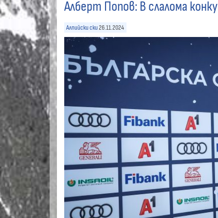
Алберт Попов: В слалома конк
Алпийски ски
26.11.2024