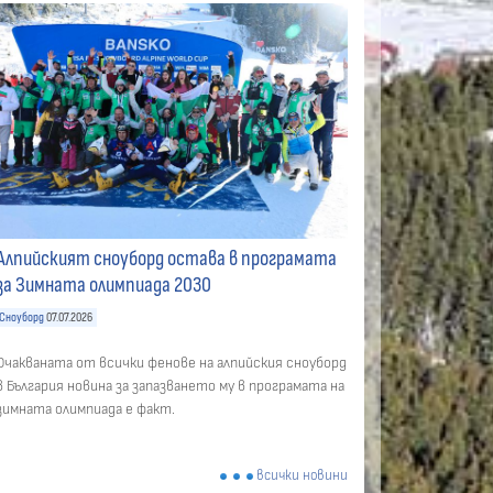
Алпийският сноуборд остава в програмата
за Зимната олимпиада 2030
Сноуборд
07.07.2026
Очакваната от всички фенове на алпийския сноуборд
в България новина за запазването му в програмата на
зимната олимпиада е факт.
всички новини