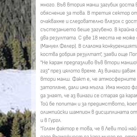
много. Във втория манш загубих доста 
обяснение за това. В третия сектор о
очаквахме и следователно влязох с дост
състезанието беше загубено. В крайна 
два резултата. С две 18 места не може
(Мануел Фелер). В слалома конкуренцият
коства добрия резултат", заяви още По
"Не карам предпазливо във втори маншове
газ" през цялото време. Аз винаги давам 
втори манш. Факт е, че атмосферните 
затопляне, дали има мъгла. Има много ф
да знаят, че аз винаги се старая да кара
Той бе попитан и за предимството, кое
олимпийски шампион в дисциплината от 
и в Гургл.
"Голям фактор е това, че в Леви той на
даде възможност да кара много по-отп