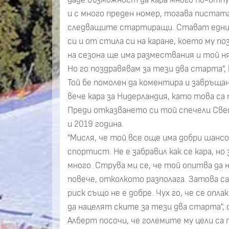
и с много преден номер, тогава пистата
следващите стартиращи. Стават едни р
си и от стила си на каране, което му по
на сезона ще има размествания и той н
Но го поздравявам за тези два старта", 
Той бе помолен да коментира и завръщ
вече кара за Нидерландия, като това с
Преди отказването си той спечели Све
и 2019 година.
"Мисля, че той все още има добри шансо
спортист. Не е забравил как се кара, н
много. Струва ми се, че той опитва да 
повече, отколкото разполага. Затова с
риск също не е добре. Чух го, че се опл
да нацелят ските за тези два старта",
Алберт посочи, че големите му цели са