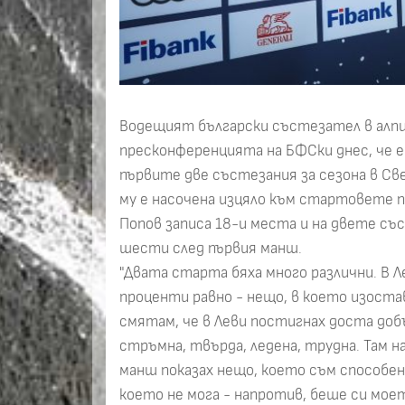
Водещият български състезател в алпий
пресконференцията на БФСки днес, че 
първите две състезания за сезона в Св
му е насочена изцяло към стартовете п
Попов записа 18-и места и на двете съ
шести след първия манш.
"Двата старта бяха много различни. В 
проценти равно - нещо, в което изоста
смятам, че в Леви постигнах доста доб
стръмна, твърда, ледена, трудна. Там н
манш показах нещо, което съм способен 
което не мога - напротив, беше си мое