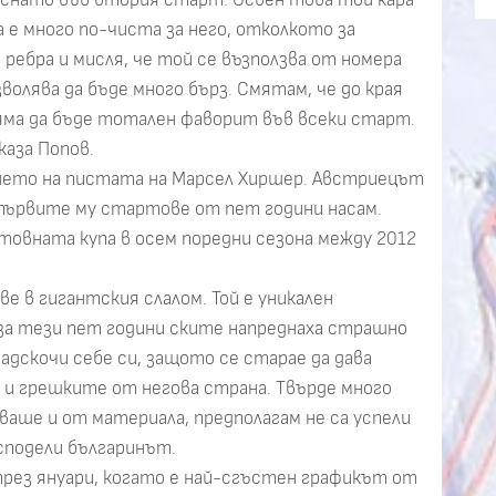
 е много по-чиста за него, отколкото за
ебра и мисля, че той се възползва от номера
зволява да бъде много бърз. Смятам, че до края
яма да бъде тотален фаворит във всеки старт.
каза Попов.
ането на пистата на Марсел Хиршер. Австриецът
а първите му стартове от пет години насам.
товната купа в осем поредни сезона между 2012
ве в гигантския слалом. Той е уникален
о за тези пет години ските напреднаха страшно
надскочи себе си, защото се старае да дава
а и грешките от негова страна. Твърде много
акваше и от материала, предполагам не са успели
 сподели българинът.
 през януари, когато е най-сгъстен графикът от