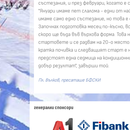
състезания, и през февруари, когато е
"Януари имаме пет слалома - едни от н
имаме само едно състезание, но това е
Започнах подготовка месец по-късно, в
скоро ще бъда във върхова форма. Това н
стартовете и се радвам на 20-о място.
кратка почивка и следващият старт е на
предстоят една седмица на кондиционни
добър резултат", завърши той.
Пл. Вълков, пресаташе БФСКИ
генерални спонсори