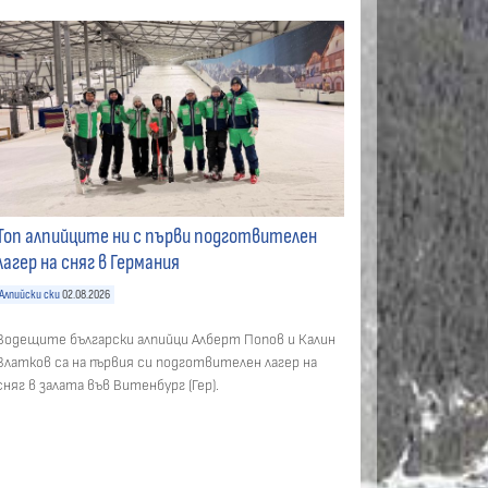
Топ алпийците ни с първи подготвителен
лагер на сняг в Германия
Алпийски ски
02.08.2026
Водещите български алпийци Алберт Попов и Калин
Златков са на първия си подготвителен лагер на
сняг в залата във Витенбург (Гер).