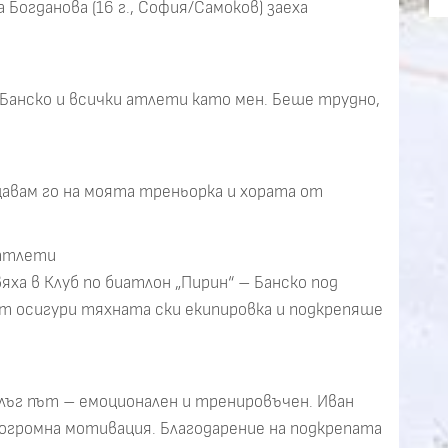
на Богданова (16 г., София/Самоков) заеха
и Банско и всички атлети като мен. Беше трудно,
щавам го на моята треньорка и хората от
 атлети
яха в Клуб по биатлон „Пирин“ – Банско под
т осигури тяхната ски екипировка и подкрепяше
ълъг път – емоционален и тренировъчен. Иван
 огромна мотивация. Благодарение на подкрепата