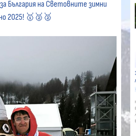
 за България на Световните зимни
ино 2025! 🥇🥈🥈