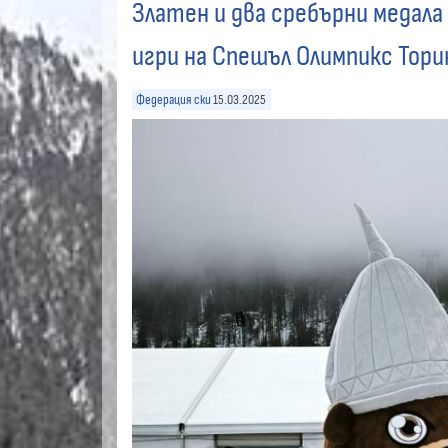
Златен и два сребърни медала
игри на Спешъл Олимпикс Тор
Федерация ски
15.03.2025