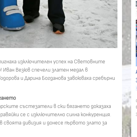
тигнаха изключителен успех на Световните
! Иван Везюв спечели златен медал в
 Тодорова и Дарина Богданова завоюваха сребърни
ягането
арските състезатели в ски бягането доказаха
равяйки се с изключително силна конкуренция.
а в своята дивизия и донесе първото злато за