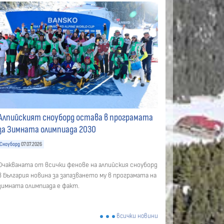
Алпийският сноуборд остава в програмата
за Зимната олимпиада 2030
Сноуборд
07.07.2026
Очакваната от всички фенове на алпийския сноуборд
в България новина за запазването му в програмата на
зимната олимпиада е факт.
всички новини