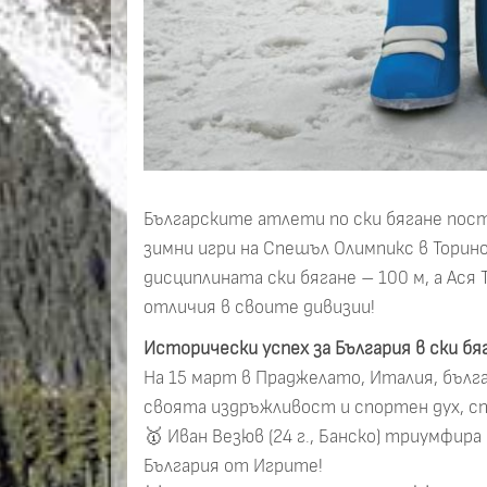
Българските атлети по ски бягане пос
зимни игри на Спешъл Олимпикс в Торино
дисциплината ски бягане – 100 м, а Ася
отличия в своите дивизии!
Исторически успех за България в ски б
На 15 март в Праджелато, Италия, бълг
своята издръжливост и спортен дух, сп
🥇 Иван Везюв (24 г., Банско) триумфир
България от Игрите!