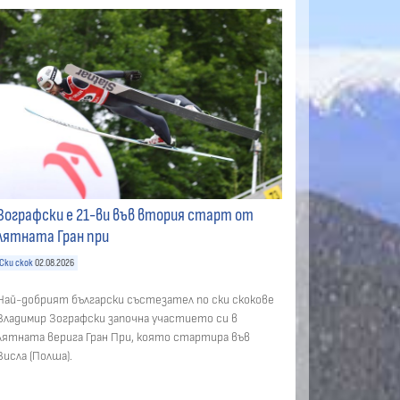
Зографски е 21-ви във втория старт от
лятната Гран при
Ски скок
02.08.2026
Най-добрият български състезател по ски скокове
Владимир Зографски започна участието си в
лятната верига Гран При, която стартира във
Висла (Полша).