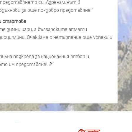
в представянето си. Адреналинът в
вдъхнови за още по-добро представяне!"
и стартове
е зимни игри, а българските атлети
исциплини. Очакваме с нетърпение още успехи и
пълна подкрепа за националния отбор и
то им представяне! 🎿