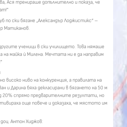
а, Ася тренираше допълнително и показа, че
ат!"
уб по ски бягане „Александър Лоджистикс“ –
р Матиканов.
 другите ученици в ски училището. Това нямаше
а на майка ѝ Милена. Мечтата ни е да направим
"
и
 високо ниво на конкуренция, а правилата на
н и Дарина бяха декласирани в бягането на 50 м
над 20% спрямо предварителните резултати, но
отивираха още повече и доказаха, че мястото им
 доц. Антон Хиджов: