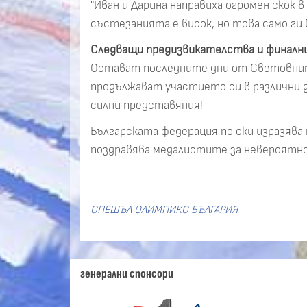
"Иван и Дарина направиха огромен скок 
състезанията е висок, но това само ги 
Следващи предизвикателства и финалн
Остават последните дни от Световнит
продължават участието си в различни д
силни представяния!
Българската федерация по ски изразява 
поздравява медалистите за невероятно
СПЕШЪЛ ОЛИМПИКС БЪЛГАРИЯ
генерални спонсори