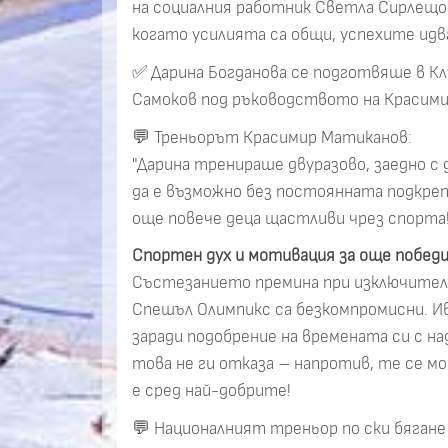
на социалния работник Светла Сирлещов
когато усилията са общи, успехите идв
✅ Дарина Богданова се подготвяше в Кл
Самоков под ръководството на Красими
💬 Треньорът Красимир Матиканов:
"Дарина тренираше двуразово, заедно с
да е възможно без постоянната подкреп
още повече деца щастливи чрез спорта!
Спортен дух и мотивация за още побед
Състезанието премина при изключително
Спешъл Олимпикс са безкомпромисни. Ива
заради подобрение на времената си с 
това не ги отказа – напротив, те се м
е сред най-добрите!
💬 Националният треньор по ски бягане