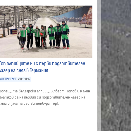
Топ алпийците ни с първи подготвителен
лагер на сняг в Германия
Алпийски ски
02.08.2026
Водещите български алпийци Алберт Попов и Калин
Златков са на първия си подготвителен лагер на
сняг в залата във Витенбург (Гер).