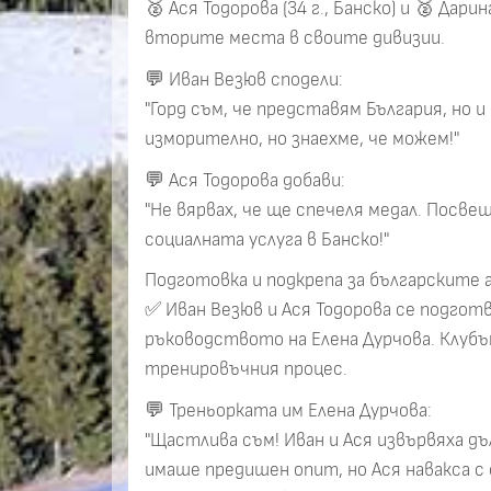
🥈 Ася Тодорова (34 г., Банско) и 🥈 Дари
вторите места в своите дивизии.
💬 Иван Везюв сподели:
"Горд съм, че представям България, но 
изморително, но знаехме, че можем!"
💬 Ася Тодорова добави:
"Не вярвах, че ще спечеля медал. Посве
социалната услуга в Банско!"
Подготовка и подкрепа за българските
✅ Иван Везюв и Ася Тодорова се подготв
ръководството на Елена Дурчова. Клубъ
тренировъчния процес.
💬 Треньорката им Елена Дурчова:
"Щастлива съм! Иван и Ася извървяха д
имаше предишен опит, но Ася навакса с