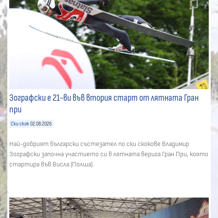
Зографски е 21-ви във втория старт от лятната Гран
при
Ски скок
02.08.2026
Най-добрият български състезател по ски скокове Владимир
Зографски започна участието си в лятната верига Гран При, която
стартира във Висла (Полша).