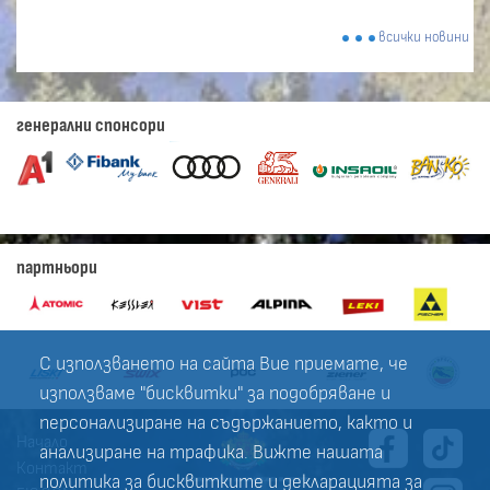
всички новини
генерални спонсори
партньори
С използването на сайта Вие приемате, че
използваме "бисквитки" за подобряване и
персонализиране на съдържанието, както и
Начало
анализиране на трафика. Вижте нашата
Контакт
политика за
бисквитките
и
декларацията за