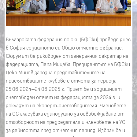
Българската федерация по ски (БФСки) проведе днес
в София годишното си Общо отчетно събрание.
Форумът бе ръководен от генералния секретар на
федерацията, Пепа Мицева. Президентът на БФСки
Цеко Минев запозна представителите на
присъстващите клубове с отчета за периода
25.06.2024–24.06.2025 г. Приет бе и годишният
счетоводен отчет на федерацията за 2024 г. и
докладът на експерт‑счетоводителя. Членовете
на ОС гласуваха единодушно за освобождаване от
отговорност на председателя и членовете на УС
за дейността през отчетния период. Избран бе и