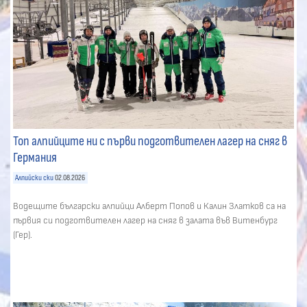
Топ алпийците ни с първи подготвителен лагер на сняг в
Германия
Алпийски ски
02.08.2026
Водещите български алпийци Алберт Попов и Калин Златков са на
първия си подготвителен лагер на сняг в залата във Витенбург
(Гер).