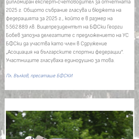
дипломиран експерт‑счетоводител за отчетната
2025 г. Общото събрание гласува и бюджета на
федерацията за 2025 г., който е в размер на
5 562 889 лв. Вицепрезидентът на БФСки Георги
Бобев запозна делегатите с предложението на УС
БФСки да участва като член в Сдружение
„Асоциация на българските спортни федерации“.
Участниците гласуваха единодушно за това.
Пл. Вълков, пресаташе БФСКИ