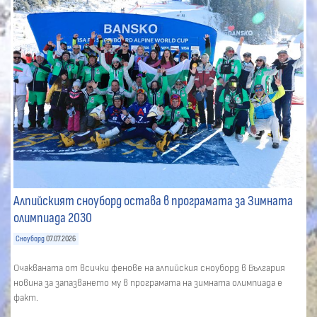
Алпийският сноуборд остава в програмата за Зимната
олимпиада 2030
Сноуборд
07.07.2026
Очакваната от всички фенове на алпийския сноуборд в България
новина за запазването му в програмата на зимната олимпиада е
факт.