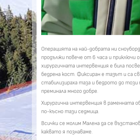
Операцията на най-добрата ни сноуборд
продължи повече от 6 часа и приключи 
хирургичната интервенция е била посв
бедрена кост. Фиксиран е тазът и са 
стабилизираха таза и бедрото до този 
преминала много добре.
Хирургична интервенция в раменната о
по-късно тази седмица.
Всички се молим Малена да се възстанов
каквато я познаваме.