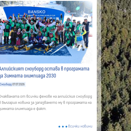
Алпийският сноуборд остава в програмата
за Зимната олимпиада 2030
Сноуборд
07.07.2026
Очакваната от всички фенове на алпийския сноуборд
в България новина за запазването му в програмата на
зимната олимпиада е факт.
всички новини