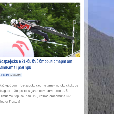
Зографски е 21-ви във втория старт от
лятната Гран при
Ски скок
02.08.2026
Най-добрият български състезател по ски скокове
Владимир Зографски започна участието си в
лятната верига Гран При, която стартира във
Висла (Полша).