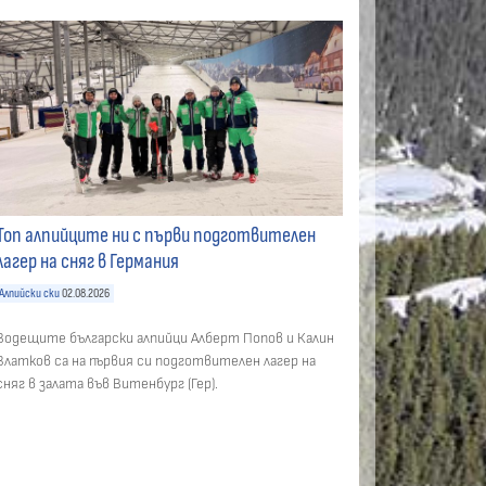
Топ алпийците ни с първи подготвителен
лагер на сняг в Германия
Алпийски ски
02.08.2026
Водещите български алпийци Алберт Попов и Калин
Златков са на първия си подготвителен лагер на
сняг в залата във Витенбург (Гер).