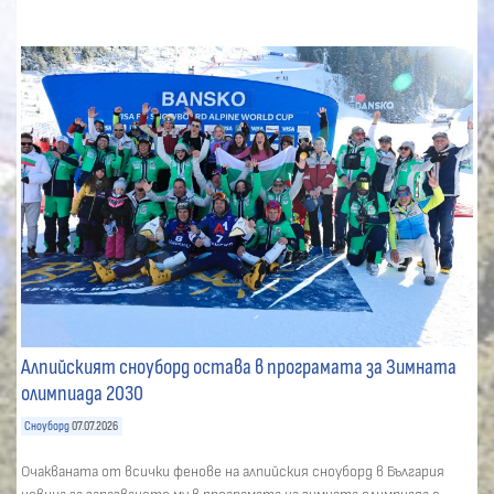
Алпийският сноуборд остава в програмата за Зимната
олимпиада 2030
Сноуборд
07.07.2026
Очакваната от всички фенове на алпийския сноуборд в България