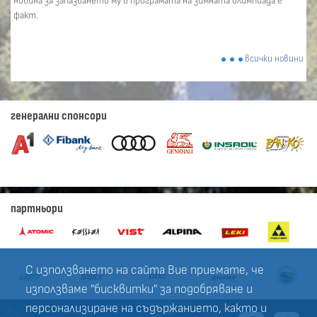
новина за запазването му в програмата на зимната олимпиада е
факт.
всички новини
генерални спонсори
партньори
С използването на сайта Вие приемате, че
използваме "бисквитки" за подобряване и
персонализиране на съдържанието, както и