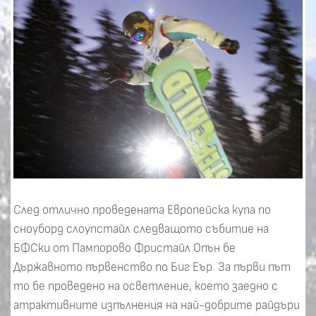
След отлично проведената Европейска купа по
сноуборд слоупстайл следващото събитие на
БФСки от Пампорово Фристайл Опън бе
Държавното първенство по Биг Еър. За първи път
то бе проведено на осветление, което заедно с
атрактивните изпълнения на най-добрите райдъри