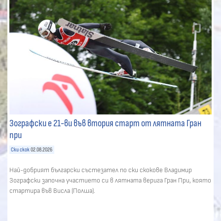
Зографски е 21-ви във втория старт от лятната Гран
при
Ски скок
02.08.2026
Най-добрият български състезател по ски скокове Владимир
Зографски започна участието си в лятната верига Гран При, която
стартира във Висла (Полша).