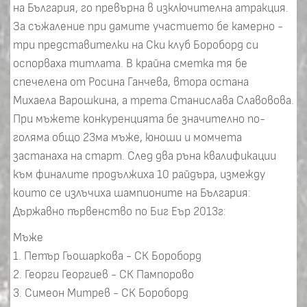
на България, го превърна в изключителна атракция.
За съжаление при дамите участието бе камерно -
три представителки на Ски клуб Бороборд си
оспорваха титлата. В крайна сметка тя бе
спечелена от Росина Ганчева, втора остана
Михаела Варошкина, а трета Станислава Славовова.
При мъжете конкуренцията бе значително по-
голяма общо 23ма мъже, юноши и момчета
застанаха на старт. След два ръна квалификации
към финалите продължиха 10 райдъра, измежду
които се излъчиха шампионите на България:
Държавно първенство по Биг Еър 2013г:
Мъже
1. Петър Гьошаркова - СК Бороборд
2. Георги Георгиев - СК Пампорово
3. Симеон Митрев - СК Бороборд