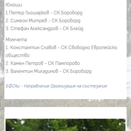
Юноши
1.Петър Гьошарков - СК Бороборд
2. Симеон Митрев - СК Бороборд
3. Стефан Александров - СК Блейд
Момчета
1. Константин Славов - СК Свободно Европейско
общество
2. Камен Петров - СК Пампорово
3. Валентин Миладинов - СК Бороборд
БФСки - Направление Организация на състезания