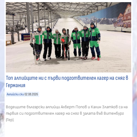
Топ алпийците ни с първи подготвителен лагер на сняг в
Германия
Алпийски ски
02.08.2026
Водещите български алпийци Алберт Попов и Калин Златков са на
първия си подготвителен лагер на сняг в залата във Витенбург
(Гер).