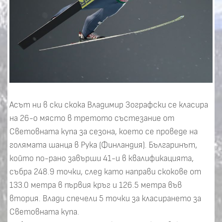
Асът ни в ски скока Владимир Зографски се класира
на 26-о място в третото състезание от
Световната купа за сезона, което се проведе на
голямата шанца в Рука (Финландия). Българинът,
който по-рано завърши 41-и в квалификацията,
събра 248.9 точки, след като направи скокове от
133.0 метра в първия кръг и 126.5 метра във
втория. Влади спечели 5 точки за класирането за
Световната купа.