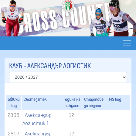
КЛУБ - АЛЕКСАНДЪР ЛОГИСТИК
БФСки
Състезател
Година на
Стартове
FIS код
код
раждане
за сезона
2806
. Александър
12
Логистик 1
2807
. Александър
12