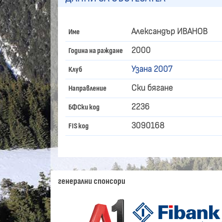
Александър ИВАНОВ
Име
2000
Година на раждане
Узана 2007
Клуб
Ски бягане
Направление
2236
БФСки код
3090168
FIS код
генерални спонсори