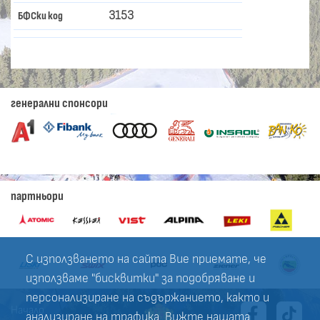
3153
БФСки код
генерални спонсори
партньори
С използването на сайта Вие приемате, че
използваме "бисквитки" за подобряване и
персонализиране на съдържанието, както и
Начало
анализиране на трафика. Вижте нашата