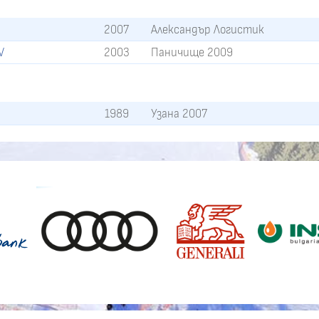
2007
Александър Логистик
V
2003
Паничище 2009
V
1989
Узана 2007