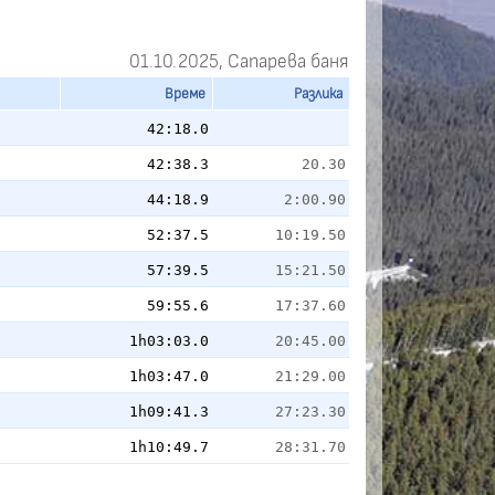
01.10.2025, Сапарева баня
Време
Разлика
42:18.0
42:38.3
20.30
44:18.9
2:00.90
52:37.5
10:19.50
57:39.5
15:21.50
59:55.6
17:37.60
1h03:03.0
20:45.00
1h03:47.0
21:29.00
1h09:41.3
27:23.30
1h10:49.7
28:31.70