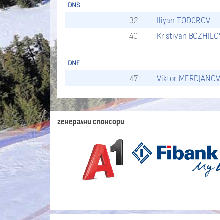
DNS
32
Iliyan TODOROV
40
Kristiyan BOZHILO
DNF
47
Viktor MERDJANO
генерални спонсори