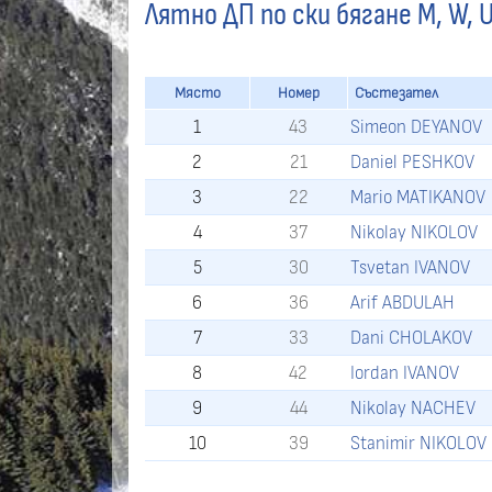
Лятно ДП по ски бягане M, W, U
Място
Номер
Състезател
1
43
Simeon DEYANOV
2
21
Daniel PESHKOV
3
22
Mario MATIKANOV
4
37
Nikolay NIKOLOV
5
30
Tsvetan IVANOV
6
36
Arif ABDULAH
7
33
Dani CHOLAKOV
8
42
Iordan IVANOV
9
44
Nikolay NACHEV
10
39
Stanimir NIKOLOV