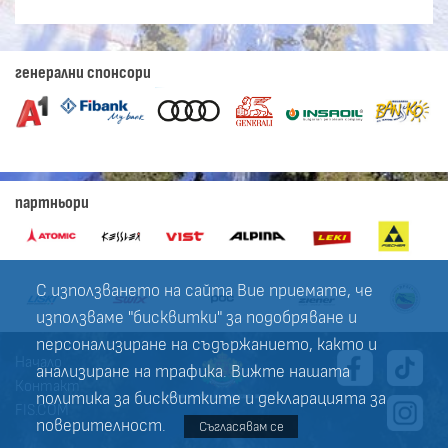
генерални спонсори
партньори
С използването на сайта Вие приемате, че
използваме "бисквитки" за подобряване и
персонализиране на съдържанието, както и
Начало
анализиране на трафика. Вижте нашата
Контакт
политика за
бисквитките
и
декларацията за
FIS.COM
поверителност
.
Съгласявам се