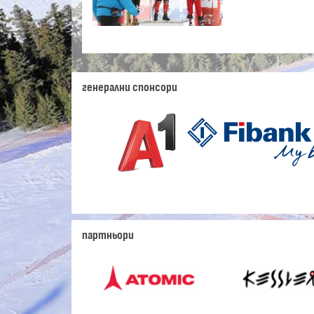
генерални спонсори
партньори