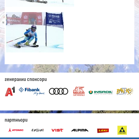
генерални спонсори
партньори