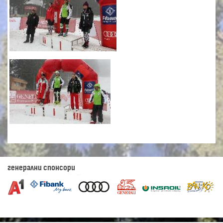
генерални спонсори