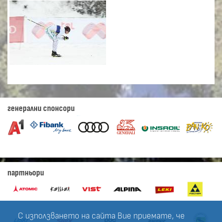
генерални спонсори
партньори
С използването на сайта Вие приемате, че