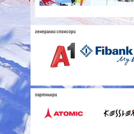
генерални спонсори
партньори