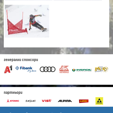
генерални спонсори
партньори