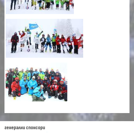
генерални спонсори