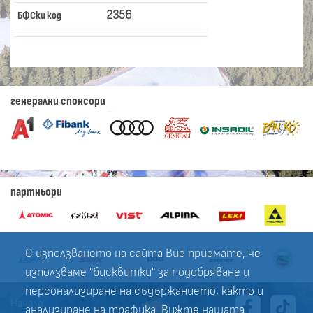
2356
БФСки код
генерални спонсори
партньори
С използването на сайта Вие приемате, че
използваме "бисквитки" за подобряване и
персонализиране на съдържанието, както и
Начало
анализиране на трафика. Вижте нашата