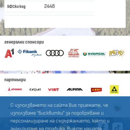
2448
БФСки код
генерални спонсори
партньори
С използването на сайта Вие приемате, че
използваме "бисквитки" за подобряване и
персонализиране на съдържанието, както и
Начало
анализиране на трафика. Вижте нашата