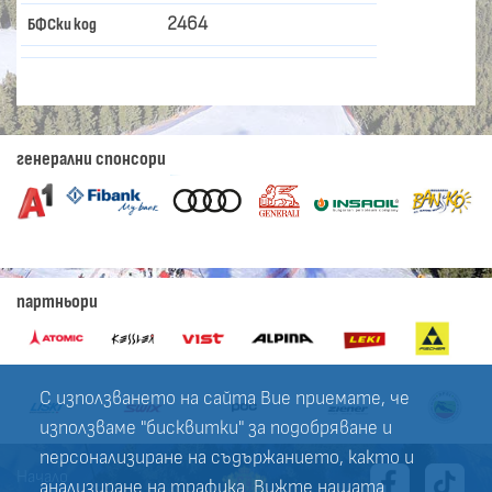
2464
БФСки код
генерални спонсори
партньори
С използването на сайта Вие приемате, че
използваме "бисквитки" за подобряване и
персонализиране на съдържанието, както и
Начало
анализиране на трафика. Вижте нашата