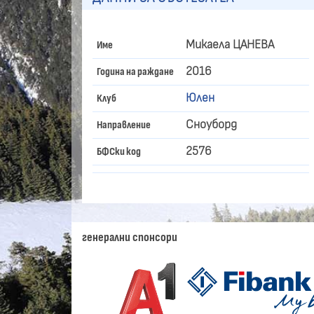
Микаела ЦАНЕВА
Име
2016
Година на раждане
Юлен
Клуб
Сноуборд
Направление
2576
БФСки код
генерални спонсори