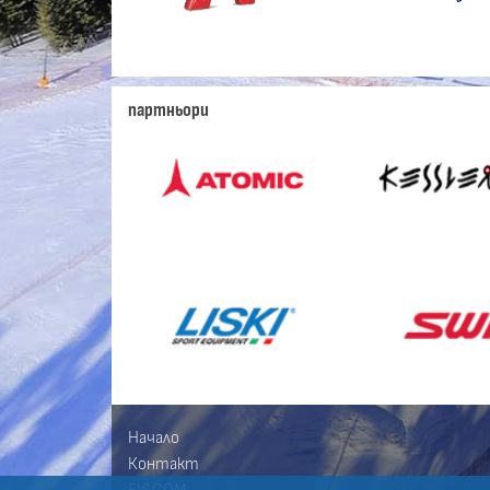
партньори
Начало
Контакт
FIS.COM