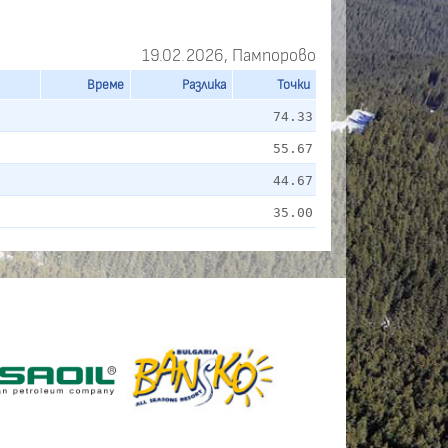
19.02.2026, Пампорово
Време
Разлика
Точки
74.33
55.67
44.67
35.00