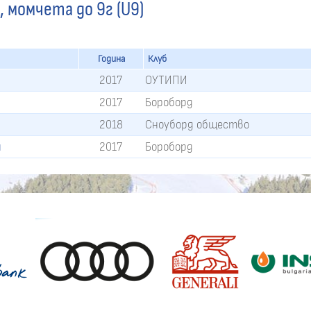
 момчета до 9г (U9)
Година
Клуб
2017
ОУТИПИ
н
2017
Бороборд
2018
Сноуборд общество
н
2017
Бороборд