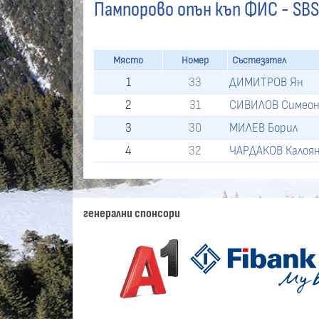
Пампорово опън къп ФИС - SBS,
Място
Номер
Състезател
1
33
ДИМИТРОВ Ян
2
31
СИВИЛОВ Симео
3
30
МИЛЕВ Борил
4
32
ЧАРДАКОВ Калоя
генерални спонсори