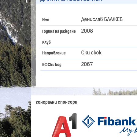
Денислав БЛАЖЕВ
Име
2008
Година на раждане
Клуб
Ски скок
Направление
2067
БФСки код
генерални спонсори