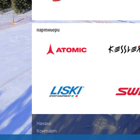
партньори
Начало
Контакт
FIS.COM