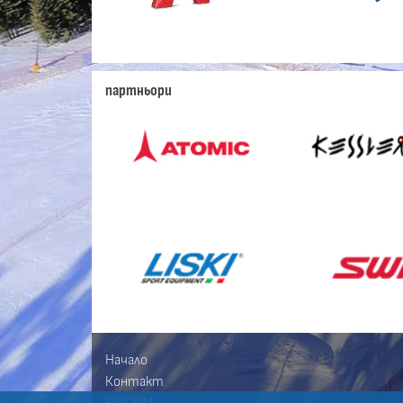
партньори
Начало
Контакт
FIS.COM