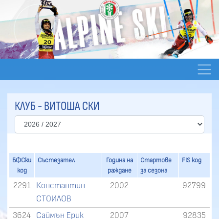
КЛУБ - ВИТОША СКИ
БФСки
Състезател
Година на
Стартове
FIS код
код
раждане
за сезона
2291
Константин
2002
92799
СТОИЛОВ
3624
Саймън Ерик
2007
92835