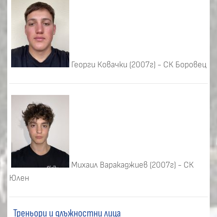
Георги Ковачки (2007г) - СК Боровец
Михаил Варакаджиев (2007г) - СК
Юлен
Треньори и длъжностни лица