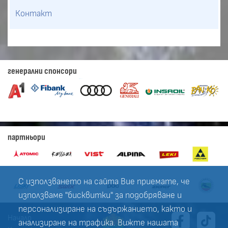
Контакт
генерални спонсори
партньори
С използването на сайта Вие приемате, че
използваме "бисквитки" за подобряване и
персонализиране на съдържанието, както и
Начало
анализиране на трафика. Вижте нашата