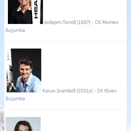
Алберт Попов (1997) - СК Мотен
Визитка
Калин Златков (2001г) - СК Юлен
Визитка