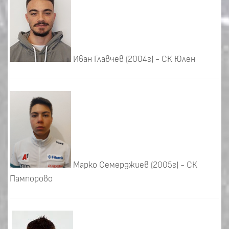
Иван Главчев (2004г) - СК Юлен
Марко Семерджиев (2005г) - СК
Пампорово