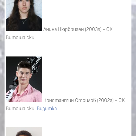
Анина Цюрбриген (2003г) - СК
Витоша ски
Константин Стоилов (2002г) - СК
Витоша ски.
Визитка