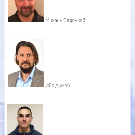
Михаил Седянков
Иво Димов