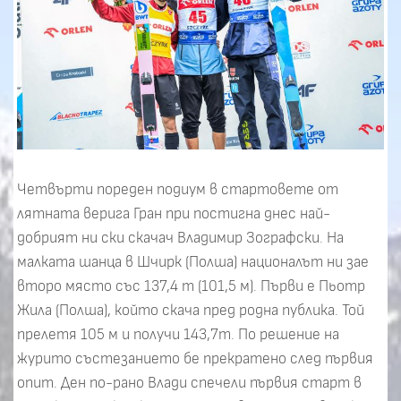
Четвърти пореден подиум в стартовете от
лятната верига Гран при постигна днес най-
добрият ни ски скачач Владимир Зографски. На
малката шанца в Шчирк (Полша) националът ни зае
второ място със 137,4 т (101,5 м). Първи е Пьотр
Жила (Полша), който скача пред родна публика. Той
прелетя 105 м и получи 143,7т. По решение на
журито състезанието бе прекратено след първия
опит. Ден по-рано Влади спечели първия старт в