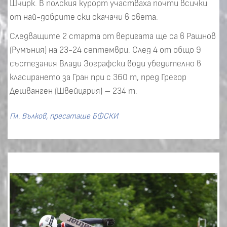
Шчирк. В полския курорт участваха почти всички
от най-добрите ски скачачи в света.
Следващите 2 старта от веригата ще са в Рашнов
(Румъния) на 23-24 септември. След 4 от общо 9
състезания Влади Зографски води убедително в
класирането за Гран при с 360 т, пред Грегор
Дешванген (Швейцария) – 234 т.
Пл. Вълков, пресаташе БФСКИ