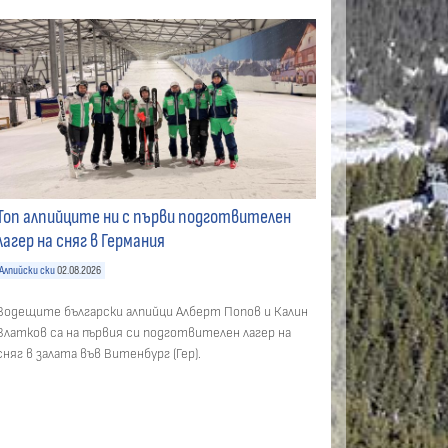
Топ алпийците ни с първи подготвителен
лагер на сняг в Германия
Алпийски ски
02.08.2026
Водещите български алпийци Алберт Попов и Калин
Златков са на първия си подготвителен лагер на
сняг в залата във Витенбург (Гер).