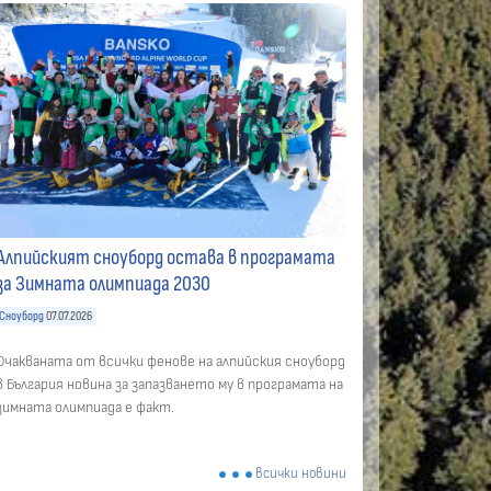
Алпийският сноуборд остава в програмата
за Зимната олимпиада 2030
Сноуборд
07.07.2026
Очакваната от всички фенове на алпийския сноуборд
в България новина за запазването му в програмата на
зимната олимпиада е факт.
всички новини