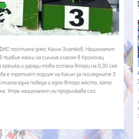
а ФИС постигна днес Калин Златков. Националът
в първия манш на силния слалом в Кронплац
а грешка и заради това остана втори на 0,30 сек
ова е третият подиум на Калин за последните 3
остигна една победа и едно второ място, като
она. Утре националът ни продължава със