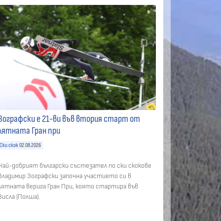
Зографски е 21-ви във втория старт от
лятната Гран при
Ски скок
02.08.2026
Най-добрият български състезател по ски скокове
Владимир Зографски започна участието си в
лятната верига Гран При, която стартира във
Висла (Полша).