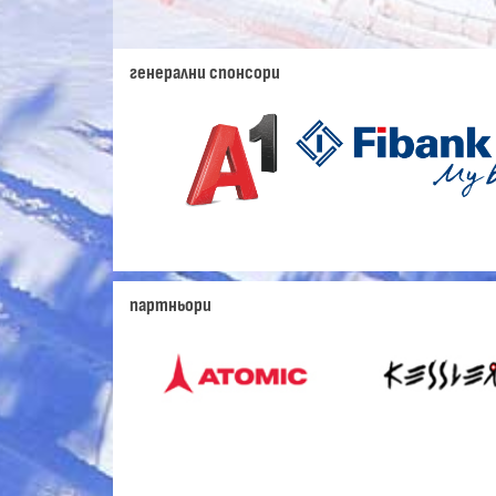
генерални спонсори
партньори