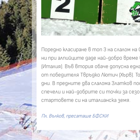
Поредно класиране в топ 3 на слалом н
ни при алпийците даде най-добро време 
(Италия). Във втория обаче допусна едн
от победителя Твръдко Лютич (Хърв). Т
дни. В предните два слалома Златков п
спечели и най-добрите си точки за сез
стартовете си на италианска земя.
Пл. Вълков, пресаташе БФСКИ