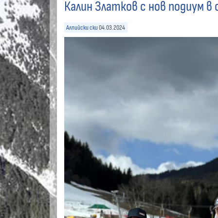
Калин Златков с нов подиум в
Алпийски ски
04.03.2024