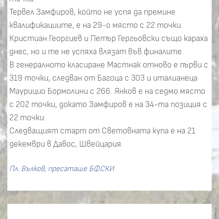
Тервел Замфиров, който не успя да премине
квалификациите, е на 29-о място с 22 точки.
Кристиан Георгиев и Петър Гергьовски също караха
днес, но и те не успяха влязат във финалите.
В генералното класиране Мастнак отново е първи с
319 точки, следван от Багоца с 303 и италианеца
Маурицио Бормолини с 266. Янков е на седмо място
с 202 точки, докато Замфиров е на 34-та позиция с
22 точки.
Следващият старт от Световната купа е на 21
декември в Давос, Швейцария.
Пл. Вълков, пресаташе БФСКИ