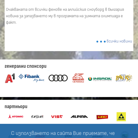
Очакваната от всички фенове на алпийския сноуборд в България
новина за запазването му в програмата на зимната олимпиада е
факт.
всички новини
генерални спонсори
партньори
С използването на сайта Вие приемате, че