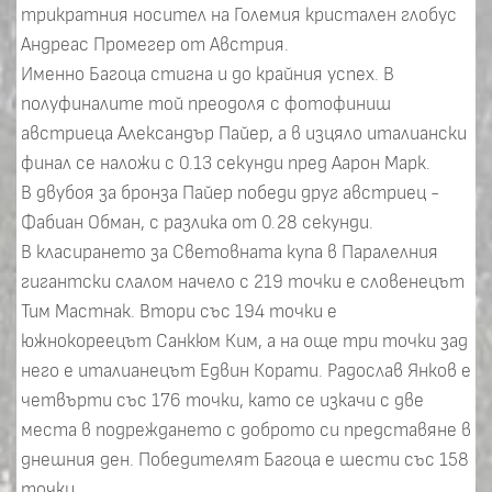
трикратния носител на Големия кристален глобус
Андреас Промегер от Австрия.
Именно Багоца стигна и до крайния успех. В
полуфиналите той преодоля с фотофиниш
австриеца Александър Пайер, а в изцяло италиански
финал се наложи с 0.13 секунди пред Аарон Марк.
В двубоя за бронза Пайер победи друг австриец -
Фабиан Обман, с разлика от 0.28 секунди.
В класирането за Световната купа в Паралелния
гигантски слалом начело с 219 точки е словенецът
Тим Мастнак. Втори със 194 точки е
южнокореецът Санкюм Ким, а на още три точки зад
него е италианецът Едвин Корати. Радослав Янков е
четвърти със 176 точки, като се изкачи с две
места в подреждането с доброто си представяне в
днешния ден. Победителят Багоца е шести със 158
точки.