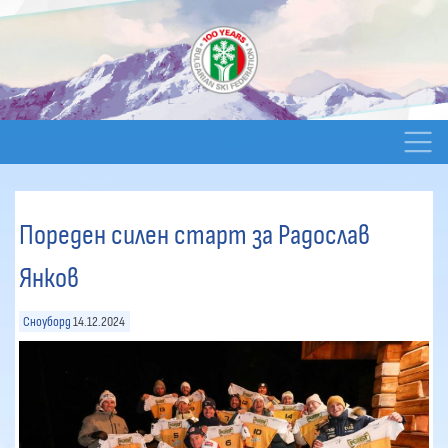
Пореден силен старт за Радослав
Янков
Сноуборд
14.12.2024