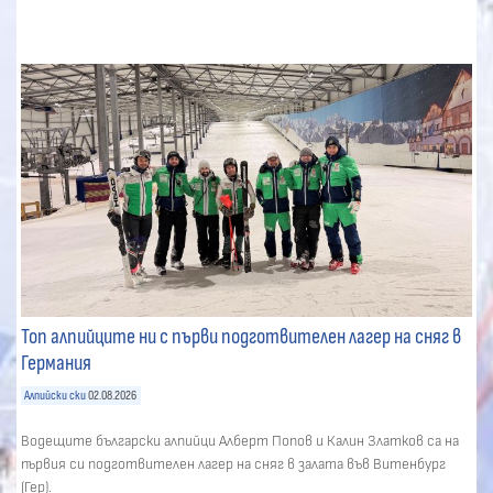
Топ алпийците ни с първи подготвителен лагер на сняг в
Германия
Алпийски ски
02.08.2026
Водещите български алпийци Алберт Попов и Калин Златков са на
първия си подготвителен лагер на сняг в залата във Витенбург
(Гер).