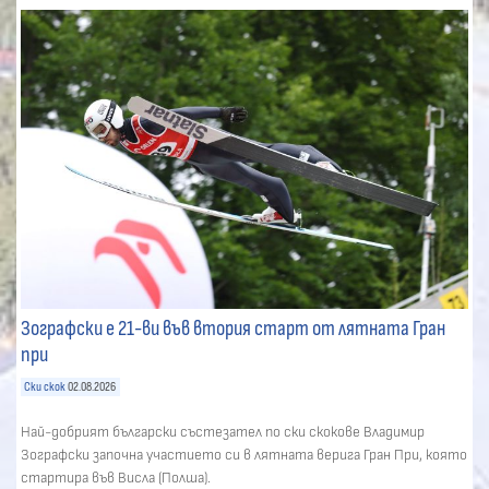
Зографски е 21-ви във втория старт от лятната Гран
при
Ски скок
02.08.2026
Най-добрият български състезател по ски скокове Владимир
Зографски започна участието си в лятната верига Гран При, която
стартира във Висла (Полша).