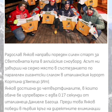
Радослав Янков направи пореден силен старт за
Световната купа в алпийския сноуборд. Асът ни
завърши на седмо място в състезанието по
паралелен гигантски слалом в италианския курорт
Кортина д'Ампецо (Ит).
Янков достигна до четвъртфиналите, в които
обаче бе изпреварен с едва 0.17 секунди от
италианеца Даниеле Багоца. Преди това Янков
победи в първия кръг на директните елиминации