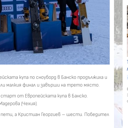
ейската купа по сноуборд в Банско продължиха и
ели малкия финал и завърши на трето място.
 старт от Европейската купа в Банско.
адерова (Чехия).
пети, а Кристиан Георгиев – шести. Победител