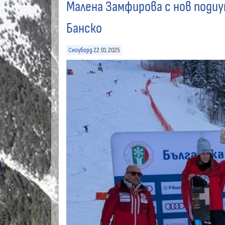
Малена Замфирова с нов подиу
Банско
Сноуборд
22.01.2025