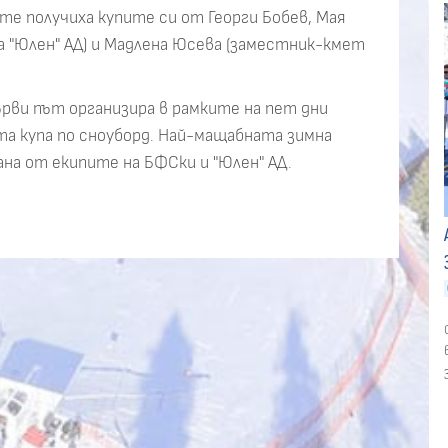
е получиха купите си от Георги Бобев, Мая
 "Юлен" АД) и Мадлена Юсева (заместник-кмет
рви път организира в рамките на пет дни
а купа по сноуборд. Най-мащабната зимна
рана от екипите на БФСки и "Юлен" АД.