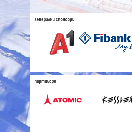
генерални спонсори
партньори