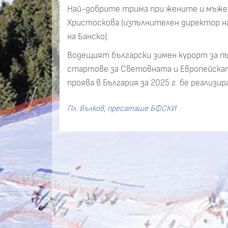
Най-добрите трима при жените и мъжет
Христоскова (изпълнителен директор на
на Банско).
Водещият български зимен курорт за пъ
стартове за Световната и Европейскат
проява в България за 2025 г. бе реализи
Пл. Вълков, пресаташе БФСКИ