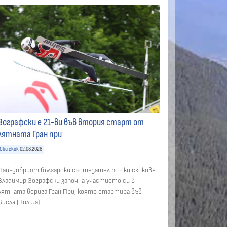
Зографски е 21-ви във втория старт от
лятната Гран при
Ски скок
02.08.2026
Най-добрият български състезател по ски скокове
Владимир Зографски започна участието си в
лятната верига Гран При, която стартира във
Висла (Полша).