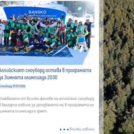
Алпийският сноуборд остава в програмата
за Зимната олимпиада 2030
Сноуборд
07.07.2026
Очакваната от всички фенове на алпийския сноуборд
в България новина за запазването му в програмата на
зимната олимпиада е факт.
всички новини