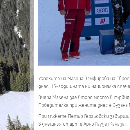
Успехите на Малена Замфирова на Европ
днес. 15-годишната ни националка спеч
Вчера Малена зае второ място в първия
Победителка при жените днес е Зузана М
При мъжете Петър Гергьовски завърши 
в днешния старт е Арно Гауде (Канада).