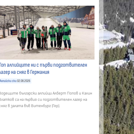
Топ алпийците ни с първи подготвителен
лагер на сняг в Германия
Алпийски ски
02.08.2026
Водещите български алпийци Алберт Попов и Калин
Златков са на първия си подготвителен лагер на
сняг в залата във Витенбург (Гер).