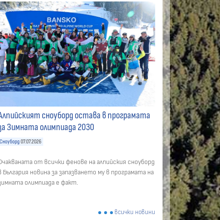
Алпийският сноуборд остава в програмата
за Зимната олимпиада 2030
Сноуборд
07.07.2026
Очакваната от всички фенове на алпийския сноуборд
в България новина за запазването му в програмата на
зимната олимпиада е факт.
всички новини