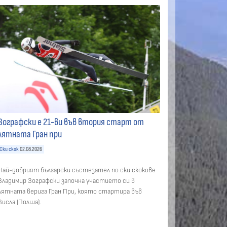
Зографски е 21-ви във втория старт от
лятната Гран при
Ски скок
02.08.2026
Най-добрият български състезател по ски скокове
Владимир Зографски започна участието си в
лятната верига Гран При, която стартира във
Висла (Полша).