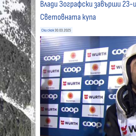
Влади Зографски завърши 23-и 
Световната купа
Ски скок
30.03.2025