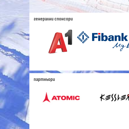
генерални спонсори
партньори