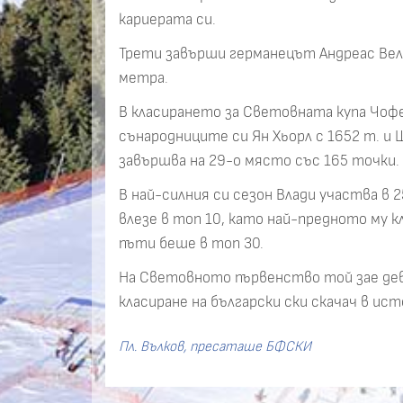
кариерата си.
Трети завърши германецът Андреас Велин
метра.
В класирането за Световната купа Чофе
сънародниците си Ян Хьорл с 1652 т. и
завършва на 29-о място със 165 точки.
В най-силния си сезон Влади участва в
влезе в топ 10, като най-предното му 
пъти беше в топ 30.
На Световното първенство той зае де
класиране на български ски скачач в и
Пл. Вълков, пресаташе БФСКИ