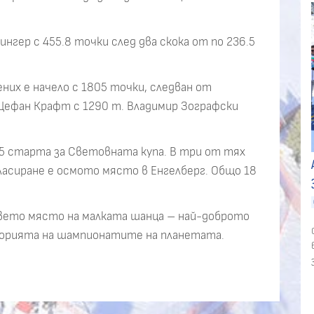
гер с 455.8 точки след два скока от по 236.5
них е начело с 1805 точки, следван от
 Щефан Крафт с 1290 т. Владимир Зографски
 25 старта за Световната купа. В три от тях
класиране е осмото място в Енгелберг. Общо 18
вето място на малката шанца – най-доброто
сторията на шампионатите на планетата.