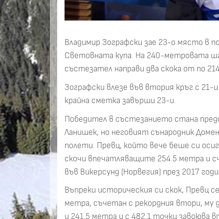
Владимир Зографски зае 23-о място в п
Световната купа. На 240-метровата ша
състезател направи два скока от по 214
Зографски влезе във втория кръг с 21-и 
крайна сметка завърши 23-и.
Победител в състезанието стана пред
Ланишек, но неговият сънародник Домен
полети. Превц, който вече беше си оси
скочи впечатляващите 254.5 метра и сч
във Викерсунд (Норвегия) през 2017 годи
Въпреки историческия си скок, Превц с
метра, съчетан с рекордния втори, му 
и 241.5 метра и с 482.1 точки завоюва в