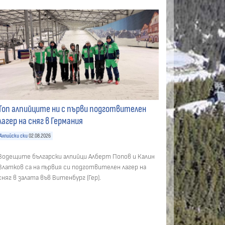
Топ алпийците ни с първи подготвителен
лагер на сняг в Германия
Алпийски ски
02.08.2026
Водещите български алпийци Алберт Попов и Калин
Златков са на първия си подготвителен лагер на
сняг в залата във Витенбург (Гер).