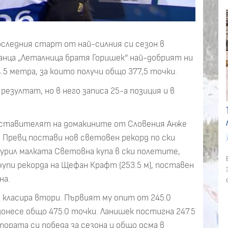
оследния старт от най-силния си сезон в
нца „Леталница братя Горишек“ най-добрият ни
.5 метра, за които получи общо 377,5 точки.
резултат, но в него записа 25-а позиция и в
ставителят на домакините от Словения Анже
 Превц постави нов световен рекорд по ски
гурил малката Световна купа в ски полетите,
упи рекорда на Щефан Крафт (253.5 м), поставен
на.
е класира втори. Първият му опит от 245.0
донесе общо 475.0 точки. Ланишек постигна 247.5
тората си победа за сезона и общо осма в