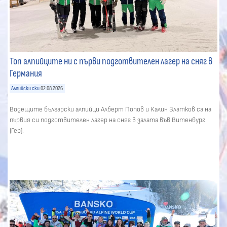
Топ алпийците ни с първи подготвителен лагер на сняг в
Германия
Алпийски ски
02.08.2026
Водещите български алпийци Алберт Попов и Калин Златков са на
първия си подготвителен лагер на сняг в залата във Витенбург
(Гер).