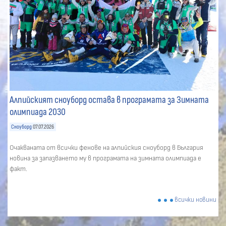
Алпийският сноуборд остава в програмата за Зимната
олимпиада 2030
Сноуборд
07.07.2026
Очакваната от всички фенове на алпийския сноуборд в България
новина за запазването му в програмата на зимната олимпиада е
факт.
всички новини