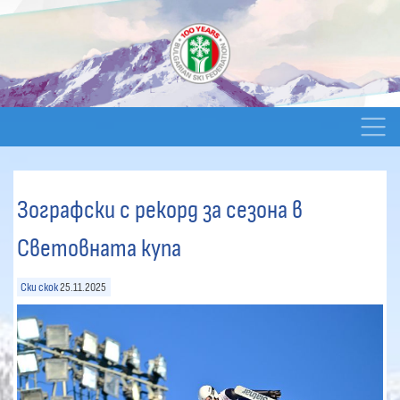
Зографски с рекорд за сезона в
Свeтовната купа
Ски скок
25.11.2025