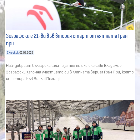
Зографски е 21-ви във втория старт от лятната Гран
при
Ски скок
02.08.2026
Най-добрият български състезател по ски скокове Владимир
Зографски започна участието си в лятната верига Гран При, която
стартира във Висла (Полша).