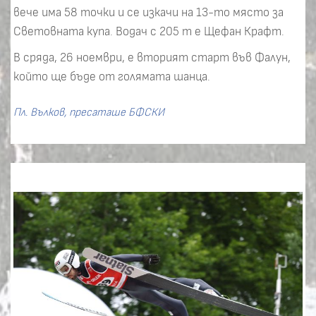
вече има 58 точки и се изкачи на 13-то място за
Световната купа. Водач с 205 т е Щефан Крафт.
В сряда, 26 ноември, е вторият старт във Фалун,
който ще бъде от голямата шанца.
Пл. Вълков, пресаташе БФСКИ