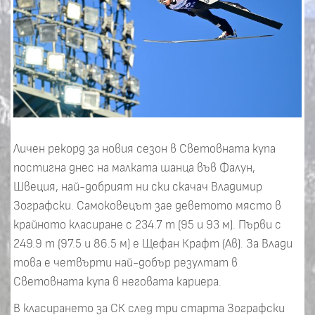
Личен рекорд за новия сезон в Световната купа
постигна днес на малката шанца във Фалун,
Швеция, най-добрият ни ски скачач Владимир
Зографски. Самоковецът зае деветото място в
крайното класиране с 234.7 т (95 и 93 м). Първи с
249.9 т (97.5 и 86.5 м) е Щефан Крафт (Ав). За Влади
това е четвърти най-добър резултат в
Световната купа в неговата кариера.
В класирането за СК след три старта Зографски