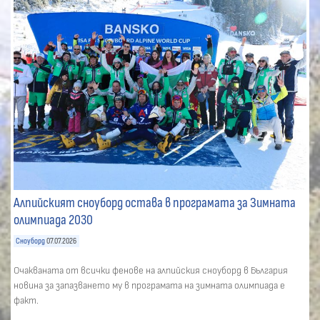
Алпийският сноуборд остава в програмата за Зимната
олимпиада 2030
Сноуборд
07.07.2026
Очакваната от всички фенове на алпийския сноуборд в България
новина за запазването му в програмата на зимната олимпиада е
факт.