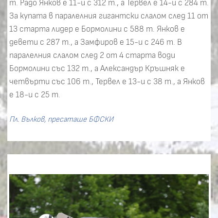
т. Радо Янков е 11-и с 312 т., а Тервел е 14-и с 284 т.
За купата в паралелния гигантски слалом след 11 от
13 старта лидер е Бормолини с 588 т. Янков е
девети с 287 т., а Замфиров е 15-и с 246 т. В
паралелния слалом след 2 от 4 старта води
Бормолини със 132 т., а Александър Кръшняк е
четвърти със 106 т., Тервел е 13-и с 38 т., а Янков
е 18-и с 25 т.
Пл. Вълков, пресаташе БФСКИ