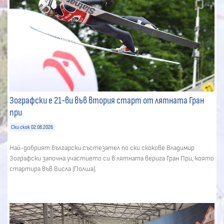
Зографски е 21-ви във втория старт от лятната Гран
при
Ски скок
02.08.2026
Най-добрият български състезател по ски скокове Владимир
Зографски започна участието си в лятната верига Гран При, която
стартира във Висла (Полша).