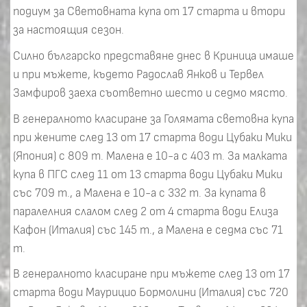
подиум за Световната купа от 17 старта и втори
за настоящия сезон.
Силно българско представяне днес в Криница имаше
и при мъжете, където Радослав Янков и Тервел
Замфиров заеха съответно шесто и седмо място.
В генералното класиране за Голямата световна купа
при жените след 13 от 17 старта води Цубаки Мики
(Япония) с 809 т. Малена е 10-а с 403 т. За малката
купа в ПГС след 11 от 13 старта води Цубаки Мики
със 709 т., а Малена е 10-а с 332 т. За купата в
паралелния слалом след 2 от 4 старта води Елиза
Кафон (Италия) със 145 т., а Малена е седма със 71
т.
В генералното класиране при мъжете след 13 от 17
старта води Маурицио Бормолини (Италия) със 720