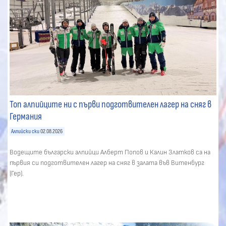
Топ алпийците ни с първи подготвителен лагер на сняг в
Германия
Алпийски ски
02.08.2026
Водещите български алпийци Алберт Попов и Калин Златков са на
първия си подготвителен лагер на сняг в залата във Витенбург
(Гер).