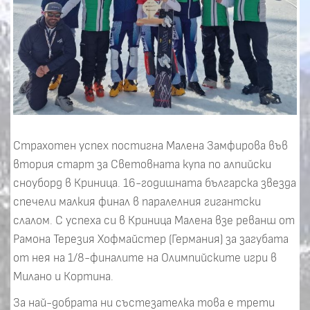
Страхотен успех постигна Малена Замфирова във
втория старт за Световната купа по алпийски
сноуборд в Криница. 16-годишната българска звезда
спечели малкия финал в паралелния гигантски
слалом. С успеха си в Криница Малена взе реванш от
Рамона Терезия Хофмайстер (Германия) за загубата
от нея на 1/8-финалите на Олимпийските игри в
Милано и Кортина.
За най-добрата ни състезателка това е трети