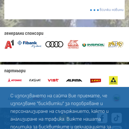
всички новини
генерални спонсори
партньори
С използването на сайта Вие приемате, че
използваме "бисквитки" за подобряване и
персонализиране на съдържанието, както и
Начало
анализиране на трафика. Вижте нашата
Контакт
политика за
бисквитките
и
декларацията за