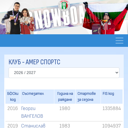
КЛУБ - АМЕР СПОРТС
БФСки
Състезател
Година на
Стартове
FIS код
код
раждане
за сезона
2016
Георги
1980
1335884
ВАНГЕЛОВ
2019
Станислав
1983
1094937